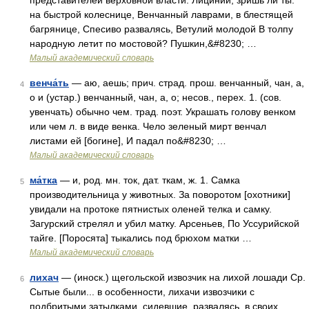
представителей верховной власти. Лициний, зришь ли ты:
на быстрой колеснице, Венчанный лаврами, в блестящей
багрянице, Спесиво развалясь, Ветулий молодой В толпу
народную летит по мостовой? Пушкин,&#8230; …
Малый академический словарь
венча́ть
— аю, аешь; прич. страд. прош. венчанный, чан, а,
4
о и (устар.) венчанный, чан, а, о; несов., перех. 1. (сов.
увенчать) обычно чем. трад. поэт. Украшать голову венком
или чем л. в виде венка. Чело зеленый мирт венчал
листами ей [богине], И падал по&#8230; …
Малый академический словарь
ма́тка
— и, род. мн. ток, дат. ткам, ж. 1. Самка
5
производительница у животных. За поворотом [охотники]
увидали на протоке пятнистых оленей телка и самку.
Загурский стрелял и убил матку. Арсеньев, По Уссурийской
тайге. [Поросята] тыкались под брюхом матки …
Малый академический словарь
лихач
— (иноск.) щегольской извозчик на лихой лошади Ср.
6
Сытые были... в особенности, лихачи извозчики с
подбритыми затылками, сидевшие, развалясь, в своих