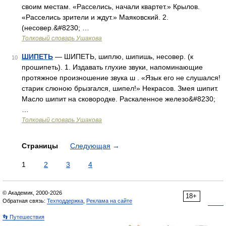
своим местам. «Расселись, начали квартет.» Крылов.
«Расселись зрители и ждут.» Маяковский. 2.
(несовер.&#8230; …
Толковый словарь Ушакова
ШИПЕТЬ
— ШИПЕТЬ, шиплю, шипишь, несовер. (к
10
прошипеть). 1. Издавать глухие звуки, напоминающие
протяжное произношение звука ш . «Язык его не слушался!
старик слюною брызгался, шипел!» Некрасов. Змея шипит.
Масло шипит на сковородке. Раскаленное железо&#8230;
…
Толковый словарь Ушакова
Страницы
Следующая
→
1
2
3
4
© Академик, 2000-2026
18+
Обратная связь:
Техподдержка
,
Реклама на сайте
👣 Путешествия