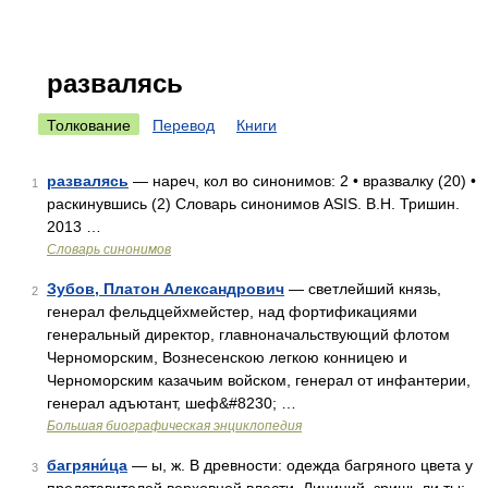
развалясь
Толкование
Перевод
Книги
развалясь
— нареч, кол во синонимов: 2 • вразвалку (20) •
1
раскинувшись (2) Словарь синонимов ASIS. В.Н. Тришин.
2013 …
Словарь синонимов
Зубов, Платон Александрович
— светлейший князь,
2
генерал фельдцейхмейстер, над фортификациями
генеральный директор, главноначальствующий флотом
Черноморским, Вознесенскою легкою конницею и
Черноморским казачьим войском, генерал от инфантерии,
генерал адъютант, шеф&#8230; …
Большая биографическая энциклопедия
багряни́ца
— ы, ж. В древности: одежда багряного цвета у
3