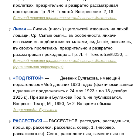
пролетках, презрительно и развратно рассматривая
проходящих. Гр. Л.Н. Толстой. Воскресение. 2, 16 …
Большой толково-фразеологический словарь Михельсона
Лихач
— Лихачъ (иноск.) щегольской извощикъ на лихой
7
лошади. Ср. Сытые были... въ особенности, лихачи
извозчики съ подбритыми затылками, сидѣвшіе, развалясь,
въ своихъ пролеткахъ, презрительно и развратно
разсматривая проходящихъ. Гр. Л. Н. Толстой.&#8230; …
Большой толково-фразеологический словарь Михельсона
(оригинальная орфография)
«ПОД ПЯТОЙ»
— Дневник Булгакова, имеющий
8
подзаголовок «Мой дневник 1923 года» (фактически записи
в дневнике продолжались с 24 мая 1923 г. по 13 декабря
1925 г.). При жизни Булгакова Под п. не публиковался.
Впервые: Театр, М., 1990, № 2. Во время обыска …
Энциклопедия Булгакова
РАССЕСТЬСЯ
— РАССЕСТЬСЯ, рассядусь, рассядешься,
9
прош. вр. расселся, расселась, совер. 1. (несовер.
рассаживаться). Сесть, расположиться, заместиться по